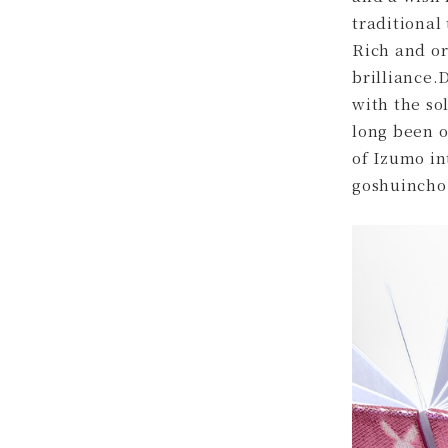
traditional
Rich and or
brilliance.
with the so
long been o
of Izumo in
goshuincho