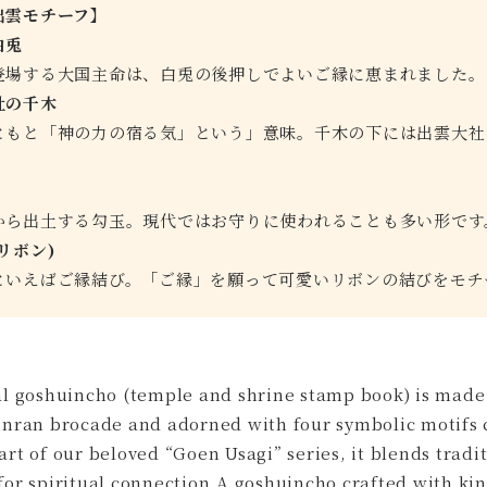
出雲モチーフ】
白兎
登場する大国主命は、白兎の後押しでよいご縁に恵まれました。
社の千木
ともと「神の力の宿る気」という」意味。千木の下には出雲大社
から出土する勾玉。現代ではお守りに使われることも多い形です
リボン)
といえばご縁結び。「ご縁」を願って可愛いリボンの結びをモチ
al goshuincho (temple and shrine stamp book) is made
inran brocade and adorned with four symbolic motifs
art of our beloved “Goen Usagi” series, it blends tradi
for spiritual connection.A goshuincho crafted with k