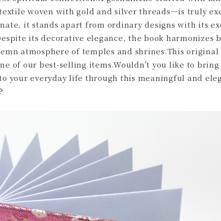
 textile woven with gold and silver threads—is truly ex
nate, it stands apart from ordinary designs with its ex
Despite its decorative elegance, the book harmonizes b
lemn atmosphere of temples and shrines.This original
ne of our best-selling items.Wouldn't you like to bring 
to your everyday life through this meaningful and ele
?