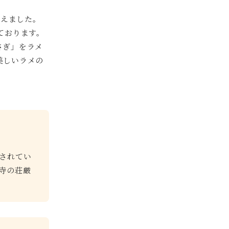
迎えました。
ております。
さぎ」をラメ
美しいラメの
されてい
寺の荘厳