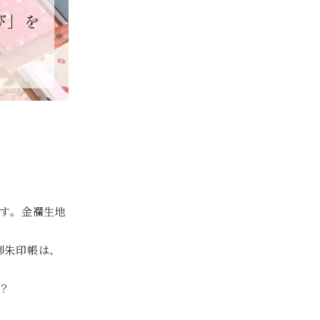
す。金襴生地
御朱印帳は、
？