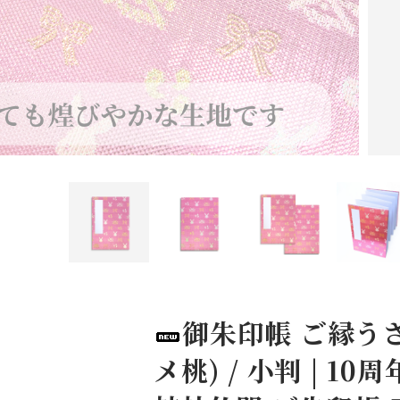
御朱印帳 ご縁うさ
メ桃) / 小判 | 10