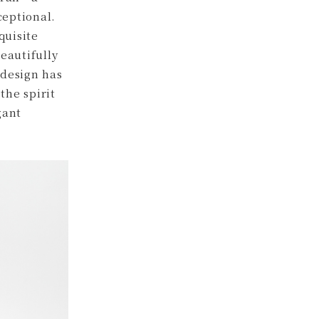
ceptional.
quisite
eautifully
 design has
the spirit
gant