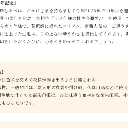
周年記念】
店しるべは、おかげさまを持ちまして今年2025年で10年目を
業10周年を記念した特注「ラメ仕様の桃色金襴生地」を使用し
らめく仕様で、贅沢感に溢れたアイテム。定番人気の「ご縁う
に仕上げた生地は、この上ない華やかさを演出してくれます。
印をいただくたびに、心をときめかせてくれるでしょう。
地】
糸に色糸を交えて紋様が浮き出るように織られる
織物。一般的には、雛人形の衣装や掛け軸、仏具用品などに使用
襴生地で仕立てた御朱印帳は、ひと味違う華やかな御朱印帳。社
にもぴったりです。