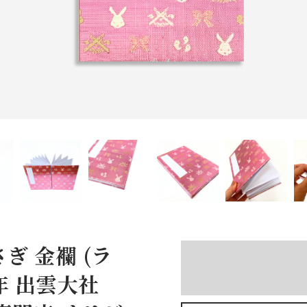
ぎ 金襴 (ラ
周年 出雲大社