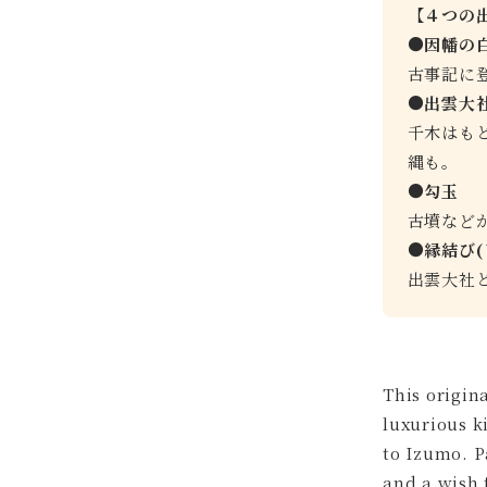
【４つの
●因幡の
古事記に
●出雲大
千木はも
縄も。
●勾玉
古墳など
●縁結び(
出雲大社
This origin
luxurious k
to Izumo. P
and a wish 