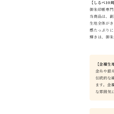
【しるべ10
御朱印帳専門
当商品は、創
生地全体がき
感たっぷりに
輝きは、御朱
【金襴生
金糸や銀
伝統的な
ます。金
な雰囲気