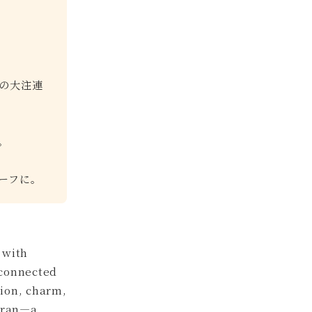
の大注連
。
ーフに。
 with
 connected
tion, charm,
inran—a