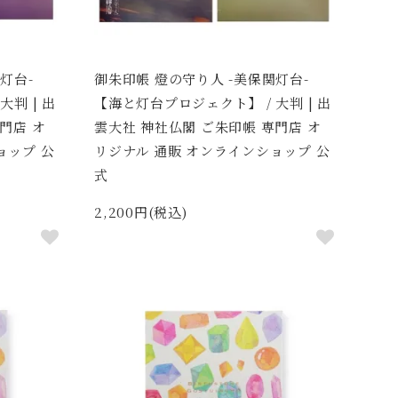
灯台-
御朱印帳 燈の守り人 -美保関灯台-
判 | 出
【海と灯台プロジェクト】 / 大判 | 出
門店 オ
雲大社 神社仏閣 ご朱印帳 専門店 オ
ョップ 公
リジナル 通販 オンラインショップ 公
式
2,200円(税込)