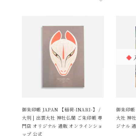
御朱印帳 JAPAN 【稲荷-INARI-】 /
御朱印帳 
大判 | 出雲大社 神社仏閣 ご朱印帳 専
大社 神
門店 オリジナル 通販 オンラインショ
ジナル 
ップ 公式