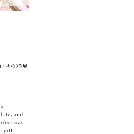
・桃の3色展
 a
white, and
erfect way
r gift