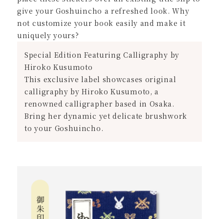
give your Goshuincho a refreshed look. Why
not customize your book easily and make it
uniquely yours?
Special Edition Featuring Calligraphy by
Hiroko Kusumoto
This exclusive label showcases original
calligraphy by Hiroko Kusumoto, a
renowned calligrapher based in Osaka.
Bring her dynamic yet delicate brushwork
to your Goshuincho.