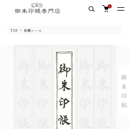
0
TOP
表題シール