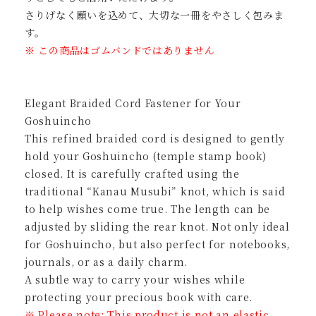
さりげなく願いを込めて、大切な一冊をやさしく包みま
す。
※ この商品はゴムバンドではありません
Elegant Braided Cord Fastener for Your
Goshuincho
This refined braided cord is designed to gently
hold your Goshuincho (temple stamp book)
closed. It is carefully crafted using the
traditional “Kanau Musubi” knot, which is said
to help wishes come true. The length can be
adjusted by sliding the rear knot. Not only ideal
for Goshuincho, but also perfect for notebooks,
journals, or as a daily charm.
A subtle way to carry your wishes while
protecting your precious book with care.
※ Please note: This product is not an elastic