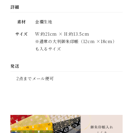
詳細
素材
金襴生地
サイズ
W:約21cm × H:約13.5cm
※通常の大判御朱印帳（12cm ×18cm）
も入るサイズ
発送
2点までメール便可