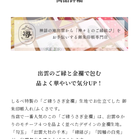
出雲のご縁と金襴で包む
品よく華やいで気分UP！
しるべ特製の「ご縁うさぎ金襴」生地でお仕立てした 御
朱印帳入れ/ふくさです。
当店で一番人気のこの「ご縁うさぎ金襴」は、出雲ゆか
りのモチーフ４つを品よく並べたデザインの金襴生地。
「勾玉」「出雲大社の千木」「縁結び」「因幡の白兎」