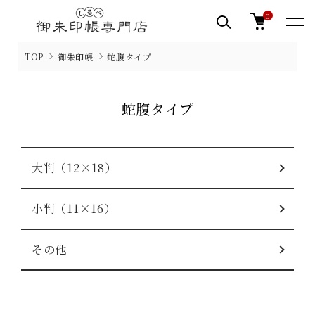
0
TOP
御朱印帳
蛇腹タイプ
蛇腹タイプ
グループ一覧
大判（12×18）
小判（11×16）
その他